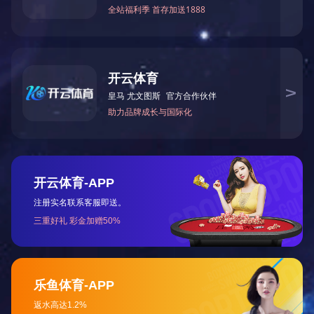
乐鱼网站web版-乐鱼online（中国） 将始终坚持“以
技术领先和产品优良为中心，以稳定持久的产品质量作保
证向广大用户提供满意的服务”的经营方针，坚持“求实、开
拓、发展”的企业精神，按照“坚定依靠技术进步，稳步拓展
经营领域，滚动发展壮大企业”的总体战略，力争国内领
先，与国际接轨。
乐鱼网站web版-乐鱼online（中国） 一直致力于：为
油漆、油墨、建筑涂料、磁性材料、农药、非金属矿等行
业提供优良的研磨、分散、过滤、输送设备。三十多年积
累的专业制造经验使乐鱼网站web版-乐鱼online（中国）
成为用户可信赖的制造商，公司销售部及设立在北京、杭
州、广州、成都等地的办事处可为用户购买设备提供咨