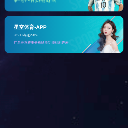
WM100AX(II)
WM50A(I)