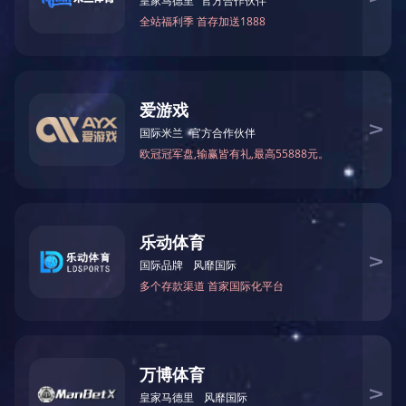
乐鱼网站web版-乐鱼online（中国） 将始终坚持“以技术领先和
产品优良为中心，以稳定持久的产品质量作保证向广大用户提供
满意的服务”的经营方针，坚持“求实、开拓、发展”的企业精神，
按照“坚定依靠技术进步，稳步拓展经营领域，滚动发展壮大企
所属分类：
产品中心
业”的总体战略，力争国内领先，与国际接轨。 乐鱼网站web
版-乐鱼online（中国） 一直致力于：为油漆、油墨、建筑涂
料、磁性材料、农药、非金属矿等行业提供优良的研磨、分散、
关键词：乐鱼网站web版-乐鱼online（中国） ,棒销式内冷型砂
过滤、输送设备。三十多年积累的专业制造经验使乐鱼网站web
磨机
版-乐鱼online（中国） 成为用户可信赖的制造商，公司销售部
及设立在北京、杭州、广州、成都等地的办事处可为用户购买设
备提供咨询、订货和现场安装、调试等各项售后服务。 乐鱼
乐鱼网站web版-
网站web版-乐鱼online（中国） 始终坚持——为用户提供优质
乐鱼online（中
服务时公司一切工作的奠基石。公司以能够为广大用户提供高质
国）
量的产品和周到的服务为荣，并为新老用户选择乐鱼网站web
版-乐鱼online（中国） 的产品而深感自豪。
产品详情