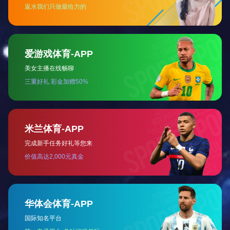
我们是一支充满激情、充满活力的团队
我们是一支生生不息、奋斗不止的团队
我们是一支勇于创新、锐意变革的团队
在红旗机械，公司与员工是伙伴关系而非契约关系
在红旗机械，公司与客户是互助关系而非利益关系
在我们怀着坚定的信念与客户共同发展，共创辉煌
业务范围
乐鱼网站web版-乐鱼online（中国） 一直致力于：为油
漆、油墨、建筑涂料、磁性材料、农药、非金属矿等行
业提供优良的研磨、分散、过滤、输送设备。三十多年