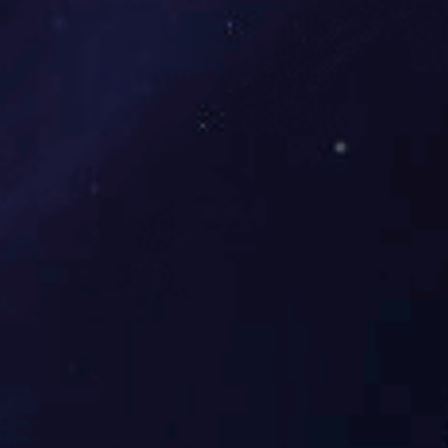
其他产品
资质荣誉
我公司以品质、服务来传播我们的友善。以