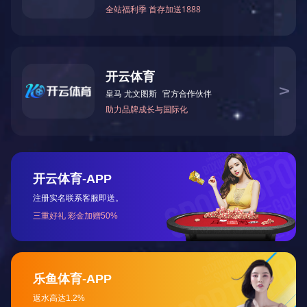
的、以开发生产研磨、分散、输送、过滤机械专用设备为
主，同时研究开发其它机械产品及化工设备的企业。 公司
全体员工始终坚持发扬“以质量为本、以用户为中心、面向
市场、为用户提供优良的产品和优质的服务，以更多的新
产品、更合理的价格、更可靠的质量、更全面的服务回报
广大用户”的宗旨，努力搞好我们的各项工作……
了解更多
红旗机械誓言