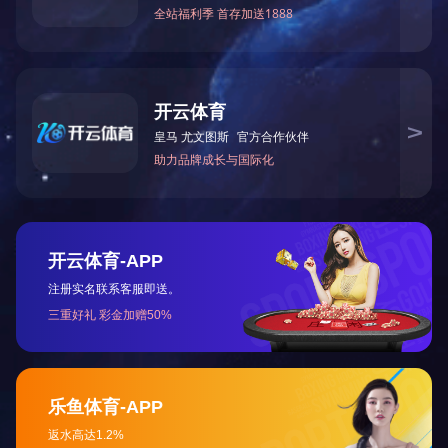
提交留言
乐鱼网站web版-乐鱼online（中国）
地址：重庆市北碚区蔡家镇凤栖路6号11-1（重庆市机电仪工业