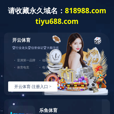
乐鱼网站web版
网站乐鱼网站w
乐鱼网站web版
eb版
关于红旗
乐鱼网站web版-乐鱼online
（中国）
产品中心
公司一直致力于：为油漆、油墨、建筑涂料、磁性材料、农
乐鱼网站we
药、非金属矿等行业提供优良的研磨、分散、过滤、输送设
备。三十多年积累的专业制造经验使乐鱼网站web版-乐鱼onlin
e（中国） 成为用户可信赖的制造商，公司销售部及设立在北
b版
京、杭州、广州、成都等地的办事处可为用户购买设备提供咨
询、订货和现场安装、调试等各项售后服务。
营销网络